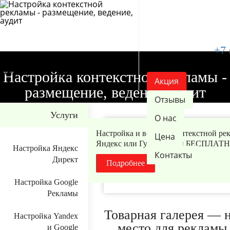
+7 
Настройка
контекстной рекламы
Настройка контекстной рекламы -
Акция
размещение, ведение, аудит
Отзывы
Услуги
О нас
Настройка и ведение контекстной ре
Цена
Яндекс или Гугл 14 дней БЕСПЛАТ
Настройка Яндекс
Контакты
Директ
Подробнее
Настройка Google
Рекламы
Товарная галерея — 
Настройка Yandex
место для рекламы
и Google