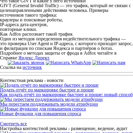
Что такое GIVT и какие у него источники
GIVT (General Invalid Traffic) — это трафик, который не связан с
целенаправленными действиями человека. Примеры
источников такого трафика:
краулеры и поисковые роботы,
IP-адреса дата-центров,
повторные клики.
Как Adfox распознает такой трафик
Один из методов определения недействительного трафика —
это проверка User Agent и IP-адреса, с которого приходит запрос,
и фильтрация по спискам Яндекса и партнёров о ботах.
Подробнее о методах защиты от фрода в Adfox читайте в
Справке
Яндекс Директ
.
Ссылка на
источник
Контекстная реклама - новости
Подать отчёт по маркировке быстрее и проще
Как подать отчёт по маркировке быстрее и проще: новый способ
Мы перестаем поддерживать модели атрибуции
Новые функции для повышения спроса
Смотреть все
Настройка контекстной рекламы - размещение, ведение, аудит