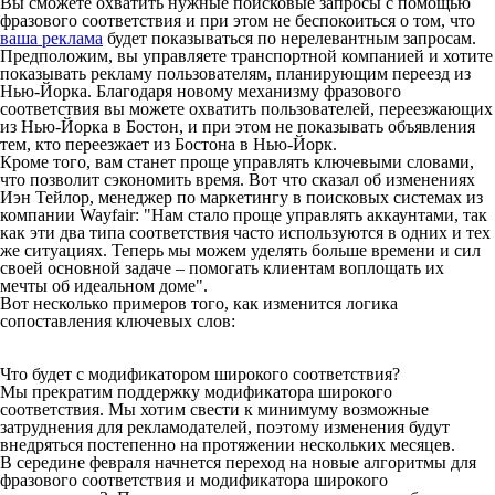
Вы сможете охватить нужные поисковые запросы с помощью
фразового соответствия и при этом не беспокоиться о том, что
ваша реклама
будет показываться по нерелевантным запросам.
Предположим, вы управляете транспортной компанией и хотите
показывать рекламу пользователям, планирующим переезд из
Нью-Йорка. Благодаря новому механизму фразового
соответствия вы можете охватить пользователей, переезжающих
из Нью-Йорка в Бостон, и при этом не показывать объявления
тем, кто переезжает из Бостона в Нью-Йорк.
Кроме того, вам станет проще управлять ключевыми словами,
что позволит сэкономить время. Вот что сказал об изменениях
Иэн Тейлор, менеджер по маркетингу в поисковых системах из
компании Wayfair: "Нам стало проще управлять аккаунтами, так
как эти два типа соответствия часто используются в одних и тех
же ситуациях. Теперь мы можем уделять больше времени и сил
своей основной задаче – помогать клиентам воплощать их
мечты об идеальном доме".
Вот несколько примеров того, как изменится логика
сопоставления ключевых слов:
Что будет с модификатором широкого соответствия?
Мы прекратим поддержку модификатора широкого
соответствия. Мы хотим свести к минимуму возможные
затруднения для рекламодателей, поэтому изменения будут
внедряться постепенно на протяжении нескольких месяцев.
В середине февраля начнется переход на новые алгоритмы для
фразового соответствия и модификатора широкого