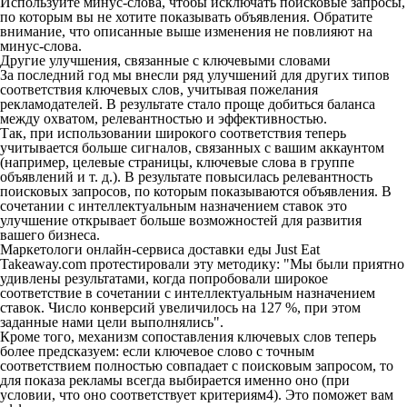
Используйте минус-слова, чтобы исключать поисковые запросы,
по которым вы не хотите показывать объявления. Обратите
внимание, что описанные выше изменения не повлияют на
минус-слова.
Другие улучшения, связанные с ключевыми словами
За последний год мы внесли ряд улучшений для других типов
соответствия ключевых слов, учитывая пожелания
рекламодателей. В результате стало проще добиться баланса
между охватом, релевантностью и эффективностью.
Так, при использовании широкого соответствия теперь
учитывается больше сигналов, связанных с вашим аккаунтом
(например, целевые страницы, ключевые слова в группе
объявлений и т. д.). В результате повысилась релевантность
поисковых запросов, по которым показываются объявления. В
сочетании с интеллектуальным назначением ставок это
улучшение открывает больше возможностей для развития
вашего бизнеса.
Маркетологи онлайн-сервиса доставки еды Just Eat
Takeaway.com протестировали эту методику: "Мы были приятно
удивлены результатами, когда попробовали широкое
соответствие в сочетании с интеллектуальным назначением
ставок. Число конверсий увеличилось на 127 %, при этом
заданные нами цели выполнялись".
Кроме того, механизм сопоставления ключевых слов теперь
более предсказуем: если ключевое слово с точным
соответствием полностью совпадает с поисковым запросом, то
для показа рекламы всегда выбирается именно оно (при
условии, что оно соответствует критериям4). Это поможет вам