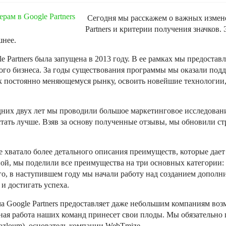
Сегодня мы расскажем о важных измене
Partners и критерии получения значков
шнее.
e Partners была запущена в 2013 году. В ее рамках мы предоста
ого бизнеса. За годы существования программы мы оказали под
к постоянно меняющемуся рынку, освоить новейшие технологии,
дних двух лет мы проводили большое маркетинговое исследовани
стать лучше. Взяв за основу полученные отзывы, мы обновили ст
е хватало более детального описания преимуществ, которые дае
ой, мы поделили все преимущества на три основных категории: 
го, в наступившем году мы начали работу над созданием допол
 и достигать успеха.
а Google Partners предоставляет даже небольшим компаниям во
рная работа наших команд принесет свои плоды. Мы обязательно
zloum), основатель компании WebTmize